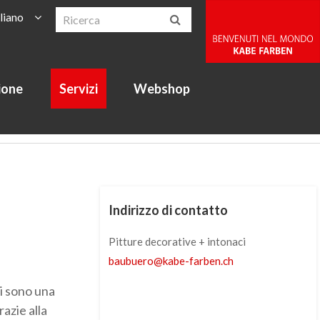
aliano
ione
Servizi
Webshop
Indirizzo di contatto
Pitture decorative + intonaci
baubuero
@
kabe-farben
.
ch
li sono una
azie alla