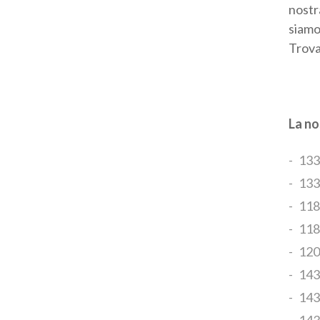
nostra
siamo
Trova
La no
133
133
1186
118
120
1438
143
143