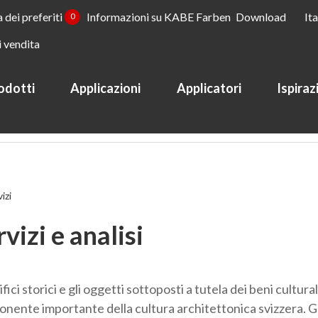
a dei preferiti
Informazioni su KABE Farben
Download
It
0
i vendita
odotti
Applicazioni
Applicatori
Ispiraz
onaci
izi
vizi e analisi
ifici storici e gli oggetti sottoposti a tutela dei beni cultura
nente importante della cultura architettonica svizzera. Gr