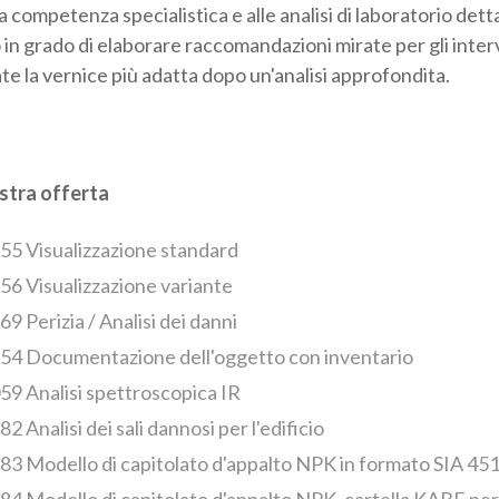
 competenza specialistica e alle analisi di laboratorio dett
 in grado di elaborare raccomandazioni mirate per gli inter
te la vernice più adatta dopo un'analisi approfondita.
stra offerta
55 Visualizzazione standard
56 Visualizzazione variante
9 Perizia / Analisi dei danni
54 Documentazione dell'oggetto con inventario
59 Analisi spettroscopica IR
2 Analisi dei sali dannosi per l'edificio
83 Modello di capitolato d'appalto NPK in formato SIA 451
84 Modello di capitolato d'appalto NPK, cartella KABE per