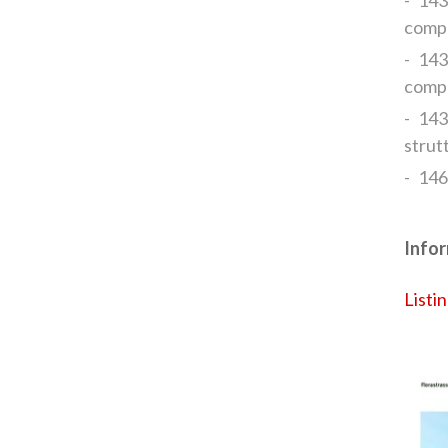
compo
143
compo
143
strut
146
Infor
Listi