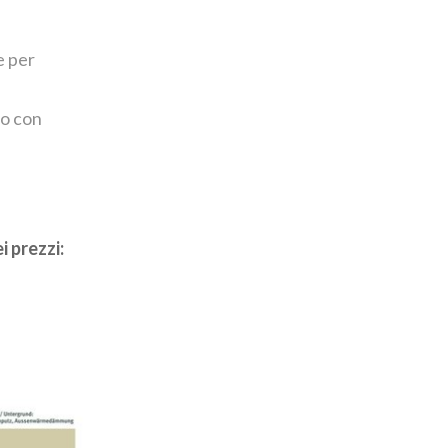
e per
to con
 prezzi: