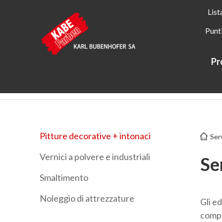
List
Punt
Pr
Kabe Farben
Servizi
Servizi
Pitture decorative + int
Pitture decorative + intonaci
Serv
Vernici a polvere e industriali
Ser
Smaltimento
Noleggio di attrezzature
Gli ed
compo