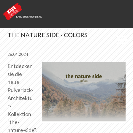
THE NATURE SIDE - COLORS
KABE Farben
26.04.2024
Entdecken
News
sie die
neue
Pulverlack-
Merkliste
0
Architektu
Über KABE Farben
r-
Downloads
Kollektion
Verkaufsstellen
"the-
nature-side".