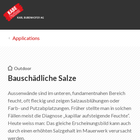
Applications
Kabe Farben
Outdoor
Bauschädliche Salze
Bauschädliche Salze
Aussenwände sind im unteren, fundamentnahen Bereich
List of favorites
0
feucht, oft fleckig und zeigen Salzausblühungen oder
About KABE Farben
Farb- und Putzabplatzungen. Früher stellte man in solchen
Downloads
Fällen meist die Diagnose „kapillar aufsteigende Feuchte“.
Points of sale
Heute weiss man: Das gleiche Erscheinungsbild kann auch
durch einen erhöhten Salzgehalt im Mauerwerk verursacht
werden.