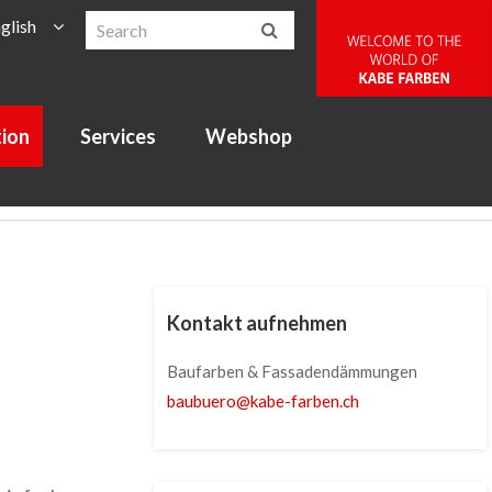
glish
tion
Services
Webshop
Kontakt aufnehmen
Baufarben & Fassadendämmungen
baubuero
@
kabe-farben
.
ch