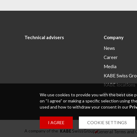
Technical advisers
Company
News
Career
Media
KABE Swiss Gro
KABE locations
Points of sale
We use cookies to provide you with the best use po
on “I agree” or making a specific selection using t
used and how to withdraw your consent in our
Pri
I AGREE
COOKIE SETTINGS
A company of the
General Terms and 