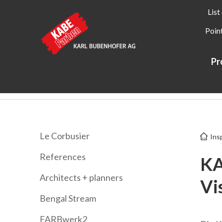
List
Point
Pr
Kabe Farben
Inspiration
KABE Farben App
Le Corbusier
Ins
References
KA
Architects + planners
Vi
Bengal Stream
FARBwerk2