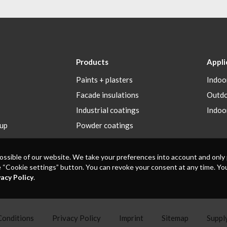
Products
Appli
Paints + plasters
Indoo
Facade insulations
Outd
Industrial coatings
Indoo
up
Powder coatings
ssible of our website. We take your preferences into account and only p
he “Cookie settings” button. You can revoke your consent at any time. You
vacy Policy
.
Conditions
Privacy Policy
Imprint
Sitemap
Supply