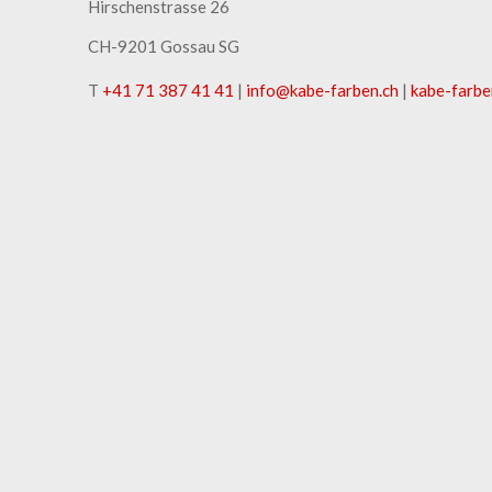
Hirschenstrasse 26
CH-9201 Gossau SG
T
+41 71 387 41 41
|
info
@
kabe-farben
.
ch
|
kabe-farbe