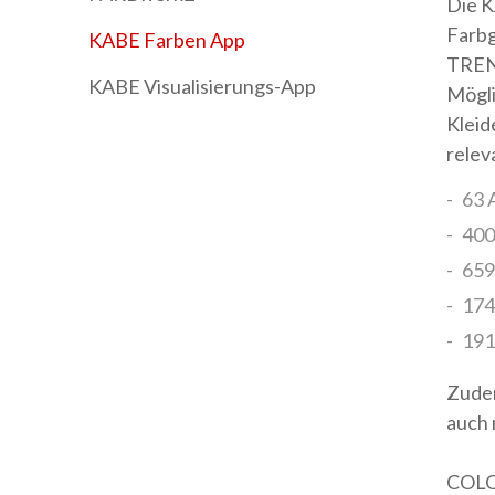
Die K
Farbg
KABE Farben App
TREND
KABE Visualisierungs-App
Mögli
Kleid
relev
63 
400
659
174
191
Zudem
auch
COLOR