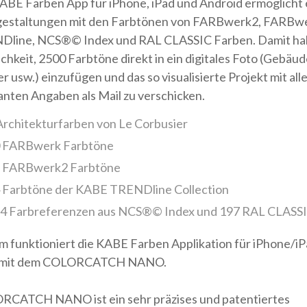
ABE Farben App für iPhone, iPad und Android ermöglicht 
estaltungen mit den Farbtönen von FARBwerk2, FARBwe
line, NCS®© Index und RAL CLASSIC Farben. Damit hab
chkeit, 2500 Farbtöne direkt in ein digitales Foto (Gebäud
er usw.) einzufügen und das so visualisierte Projekt mit all
anten Angaben als Mail zu verschicken.
Architekturfarben von Le Corbusier
 FARBwerk Farbtöne
 FARBwerk2 Farbtöne
 Farbtöne der KABE TRENDline Collection
4 Farbreferenzen aus NCS®© Index und 197 RAL CLASSI
 funktioniert die KABE Farben Applikation für iPhone/i
 mit dem COLORCATCH NANO.
CATCH NANO ist ein sehr präzises und patentiertes