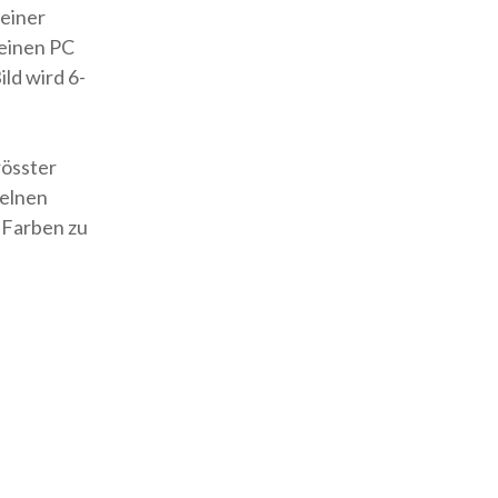
 einer
 einen PC
d wird 6-
rösster
zelnen
 Farben zu