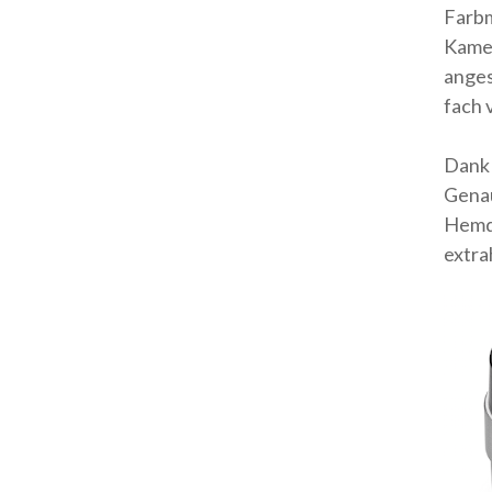
Farbm
Kamer
anges
fach 
Dank 
Genau
Hemdf
extra