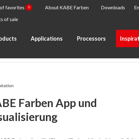
 of favorites
About KABE Farben
Downloads
En
0
s of sale
oducts
Applications
Processors
Inspira
piration
BE Farben App und
sualisierung