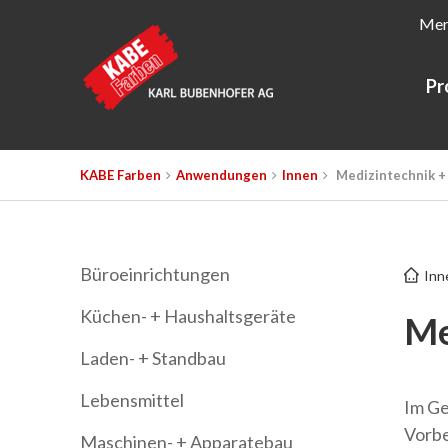
Mer
Pr
KABE Farben
Anwendungen
Innen
Medizintechnik +
Büroeinrichtungen
Inn
Küchen- + Haushaltsgeräte
Me
Laden- + Standbau
Lebensmittel
Im Ge
Vorbe
Maschinen- + Apparatebau