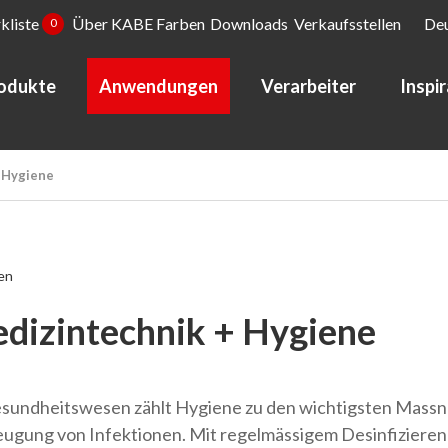
kliste
Über KABE Farben
Downloads
Verkaufsstellen
De
0
odukte
Anwendungen
Verarbeiter
Inspi
 Hygiene
en
dizintechnik + Hygiene
sundheitswesen zählt Hygiene zu den wichtigsten Mass
ugung von Infektionen. Mit regelmässigem Desinfiziere