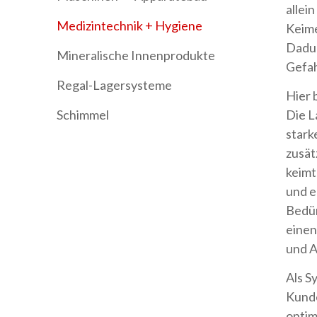
allei
Medizintechnik + Hygiene
Keime
Dadur
Mineralische Innenprodukte
Gefah
Regal-Lagersysteme
Hier 
Schimmel
Die L
stark
zusät
keimt
und e
Bedür
einen
und A
Als S
Kunde
optim