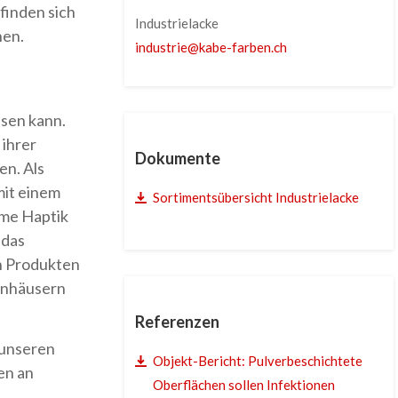
 finden sich
Industrielacke
nen.
industrie
@
kabe-farben
.
ch
ssen kann.
ihrer
Dokumente
en. Als
mit einem
Sortimentsübersicht Industrielacke
hme Haptik
 das
en Produkten
kenhäusern
Referenzen
 unseren
Objekt-Bericht: Pulverbeschichtete
en an
Oberflächen sollen Infektionen