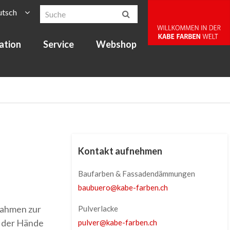
utsch
ration
Service
Webshop
Kontakt aufnehmen
Baufarben & Fassadendämmungen
baubuero
@
kabe-farben
.
ch
nahmen zur
Pulverlacke
n der Hände
pulver
@
kabe-farben
.
ch