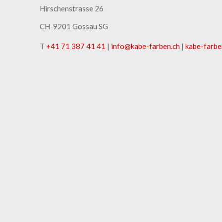
Hirschenstrasse 26
CH-9201 Gossau SG
T
+41 71 387 41 41
|
info
@
kabe-farben
.
ch
|
kabe-farbe