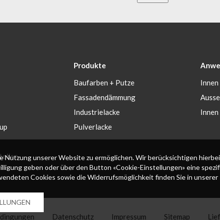
Produkte
Anwe
Baufarben + Putze
Innen
Fassadendämmung
Auss
Industrielacke
Innen
up
Pulverlacke
tellen
 Nutzung unserer Website zu ermöglichen. Wir berücksichtigen hierbei
willigung geben oder über den Button «Cookie-Einstellungen» eine spezi
rwendeten Cookies sowie die Widerrufsmöglichkeit finden Sie in unserer
ELLUNGEN
edingungen
Datenschutz
Impressum
Sitemap
Lie