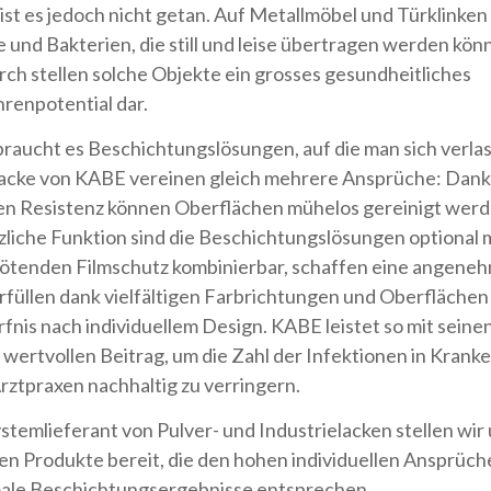
n ist es jedoch nicht getan. Auf Metallmöbel und Türklinken
 und Bakterien, die still und leise übertragen werden kön
ch stellen solche Objekte ein grosses gesundheitliches
renpotential dar.
braucht es Beschichtungslösungen, auf die man sich verla
acke von KABE vereinen gleich mehrere Ansprüche: Dank 
en Resistenz können Oberflächen mühelos gereinigt werd
zliche Funktion sind die Beschichtungslösungen optional 
ötenden Filmschutz kombinierbar, schaffen eine angene
rfüllen dank vielfältigen Farbrichtungen und Oberflächen
fnis nach individuellem Design. KABE leistet so mit sein
 wertvollen Beitrag, um die Zahl der Infektionen in Kran
rztpraxen nachhaltig zu verringern.
ystemlieferant von Pulver- und Industrielacken stellen wir
n Produkte bereit, die den hohen individuellen Ansprüch
ale Beschichtungsergebnisse entsprechen.