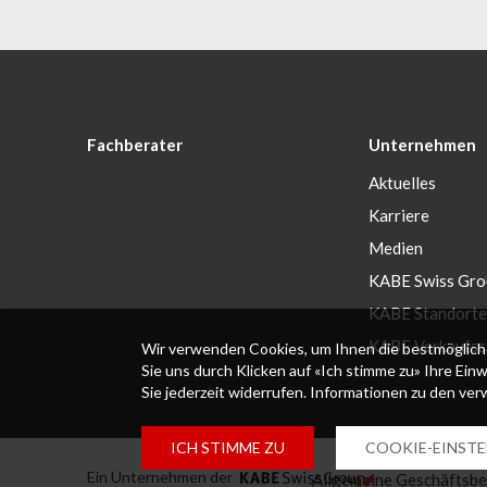
Fachberater
Unternehmen
Aktuelles
Karriere
Medien
KABE Swiss Gro
KABE Standorte
KABE Verkaufss
Wir verwenden Cookies, um Ihnen die bestmögliche
Sie uns durch Klicken auf «Ich stimme zu» Ihre Ein
Sie jederzeit widerrufen. Informationen zu den ve
ICH STIMME ZU
COOKIE-EINST
Ein Unternehmen der
Allgemeine Geschäftsb