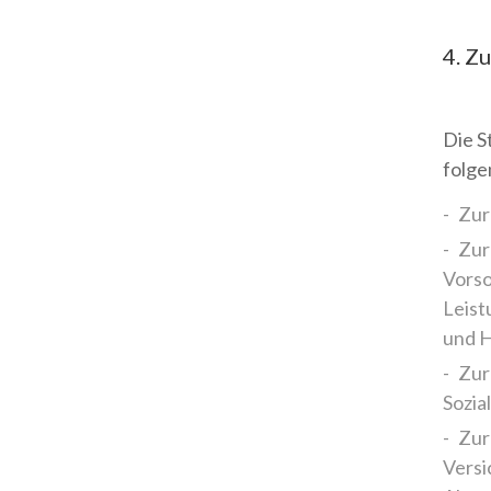
4. Z
Die S
folg
Zur
Zur
Vorso
Leist
und H
Zur
Sozia
Zur
Versi