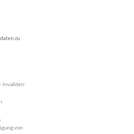
ndaten zu
 Invaliden-
n
s
nigung von