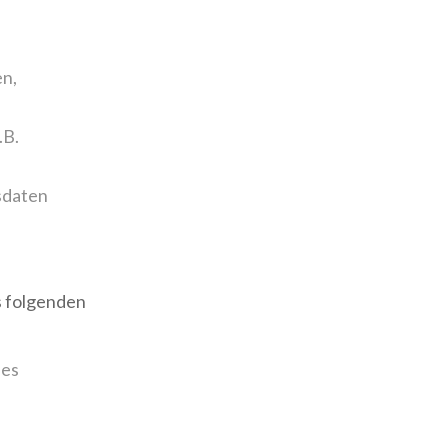
n,
.B.
sdaten
s folgenden
nes