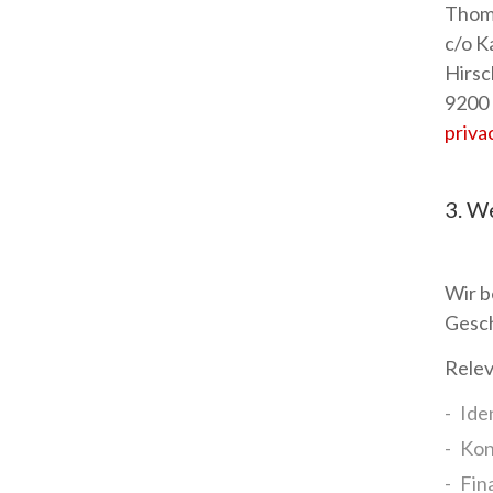
Thom
c/o K
Hirsc
9200
priva
3. W
Wir b
Gesch
Relev
Ide
Kon
Fin