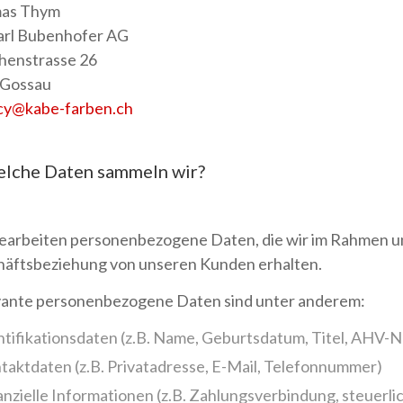
as Thym
arl Bubenhofer AG
henstrasse 26
 Gossau
cy
@
kabe-farben
.
ch
elche Daten sammeln wir?
earbeiten personenbezogene Daten, die wir im Rahmen u
äftsbeziehung von unseren Kunden erhalten.
ante personenbezogene Daten sind unter anderem:
ntifikationsdaten (z.B. Name, Geburtsdatum, Titel, AHV
taktdaten (z.B. Privatadresse, E-Mail, Telefonnummer)
anzielle Informationen (z.B. Zahlungsverbindung, steuerli