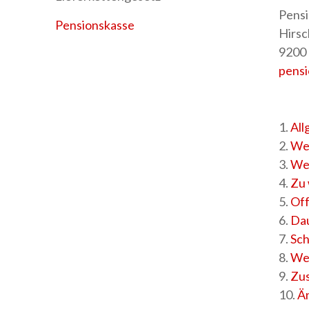
Pensi
Pensionskasse
Hirsc
9200
pensi
1.
All
2.
Wer
3.
Wel
4.
Zu 
5.
Off
6.
Dau
7.
Sch
8.
Wel
9.
Zus
10.
Ä