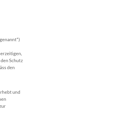
 genannt“)
erzeitigen,
 den Schutz
äss den
erhebt und
nen
zur