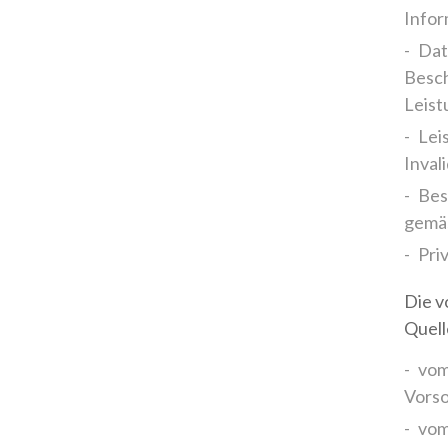
Infor
Dat
Besch
Leist
Lei
Inval
Bes
gemäs
Priv
Die v
Quell
vom
Vorso
vom