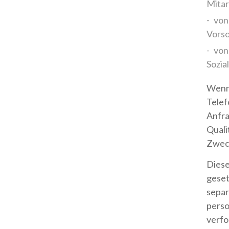
Mitar
von
Vorso
von
Sozia
Wenn 
Telef
Anfra
Quali
Zwec
Diese
geset
separ
perso
verfo