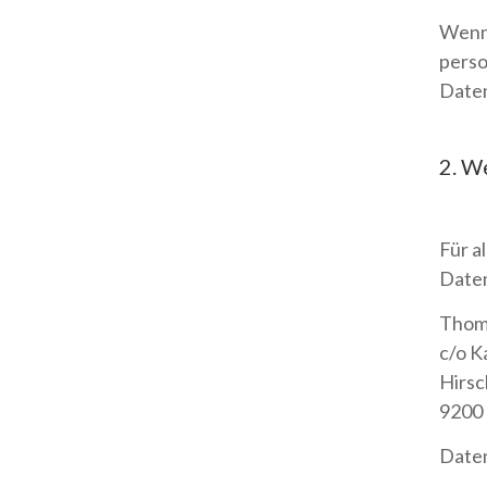
Wenn 
perso
Daten
2. W
Für a
Daten
Thom
c/o K
Hirsc
9200
Daten