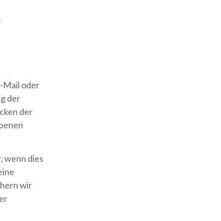
s
E-Mail oder
g der
ecken der
ebenen
, wenn dies
eine
chern wir
er