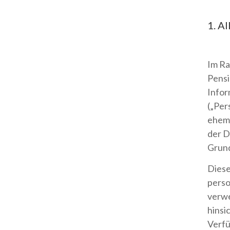
1. A
Im Ra
Pensi
Infor
(„Per
ehema
der D
Grund
Diese
perso
verwe
hinsi
Verfü