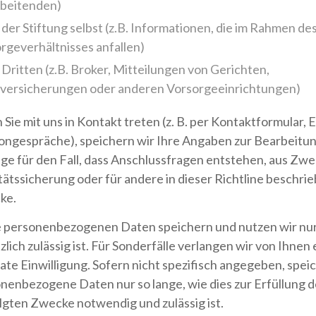
beitenden)
 der Stiftung selbst (z.B. Informationen, die im Rahmen de
rgeverhältnisses anfallen)
 Dritten (z.B. Broker, Mitteilungen von Gerichten,
lversicherungen oder anderen Vorsorgeeinrichtungen)
Sie mit uns in Kontakt treten (z. B. per Kontaktformular, 
ongespräche), speichern wir Ihre Angaben zur Bearbeitun
ge für den Fall, dass Anschlussfragen entstehen, aus Zw
tätssicherung oder für andere in dieser Richtline beschri
ke.
 personenbezogenen Daten speichern und nutzen wir nur
zlich zulässig ist. Für Sonderfälle verlangen wir von Ihnen 
ate Einwilligung. Sofern nicht spezifisch angegeben, spei
nenbezogene Daten nur so lange, wie dies zur Erfüllung d
lgten Zwecke notwendig und zulässig ist.