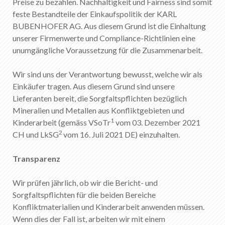
Preise zu bezahlen. Nachhaltigkeit und Fairness sind somit
DE
FR
EN
IT
feste Bestandteile der Einkaufspolitik der KARL
BUBENHOFER AG. Aus diesem Grund ist die Einhaltung
unserer Firmenwerte und Compliance-Richtlinien eine
unumgängliche Voraussetzung für die Zusammenarbeit.
Wir sind uns der Verantwortung bewusst, welche wir als
Einkäufer tragen. Aus diesem Grund sind unsere
Lieferanten bereit, die Sorgfaltspflichten bezüglich
Mineralien und Metallen aus Konfliktgebieten und
1
Kinderarbeit (gemäss VSoTr
vom 03. Dezember 2021
2
CH und LkSG
vom 16. Juli 2021 DE) einzuhalten.
Transparenz
Wir prüfen jährlich, ob wir die Bericht- und
Sorgfaltspflichten für die beiden Bereiche
Konfliktmaterialien und Kinderarbeit anwenden müssen.
Wenn dies der Fall ist, arbeiten wir mit einem