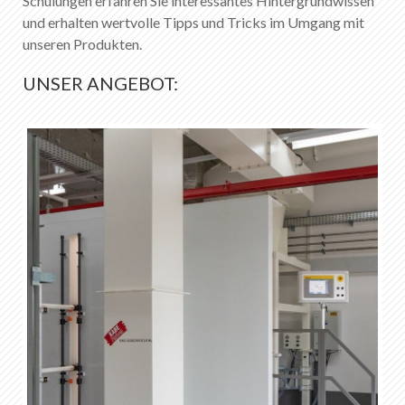
Schulungen erfahren Sie interessantes Hintergrundwissen
und erhalten wertvolle Tipps und Tricks im Umgang mit
unseren Produkten.
Merkliste
0
Über KABE Farben
UNSER ANGEBOT:
Downloads
Verkaufsstellen
DE
FR
EN
IT