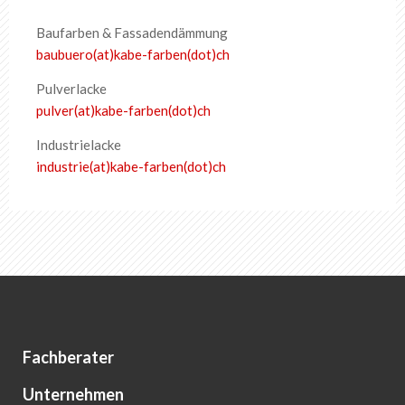
Baufarben & Fassadendämmung
baubuero(at)kabe-farben(dot)ch
Pulverlacke
pulver(at)kabe-farben(dot)ch
Industrielacke
industrie(at)kabe-farben(dot)ch
Fachberater
Unternehmen