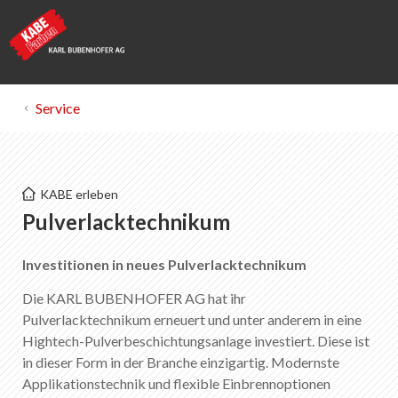
Service
KABE Farben
KABE erleben
Pulverlacktechnikum
Pulverlacktechnikum
Investitionen in neues Pulverlacktechnikum
Merkliste
0
Über KABE Farben
Die KARL BUBENHOFER AG hat ihr
Downloads
Pulverlacktechnikum erneuert und unter anderem in eine
Hightech-Pulverbeschichtungsanlage investiert. Diese ist
Verkaufsstellen
in dieser Form in der Branche einzigartig. Modernste
Applikationstechnik und flexible Einbrennoptionen