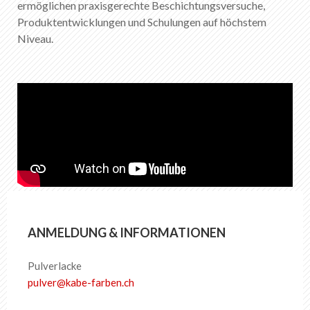
ermöglichen praxisgerechte Beschichtungsversuche,
DE
FR
EN
IT
Produktentwicklungen und Schulungen auf höchstem
Niveau.
ANMELDUNG & INFORMATIONEN
Pulverlacke
pulver
@
kabe-farben
.
ch