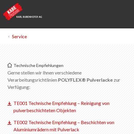
Service
KABE Farben
Technische Empfehlungen
Pulverlacke Technische Empfehlungen
Gerne stellen wir Ihnen verschiedene
Verarbeitungsrichtlinien
POLYFLEX® Pulverlacke
zur
Verfügung:
Merkliste
0
Über KABE Farben
TE001 Technische Empfehlung – Reinigung von
Downloads
pulverbeschichteten Objekten
Verkaufsstellen
TE002 Technische Empfehlung – Beschichten von
Aluminiumrädern mit Pulverlack