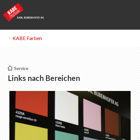
KABE Farben
KABE Farben
Service
Links
Links nach Bereichen
Baufarben, Putze + Fassadendämmung
Industrielacke
Pulverlacke