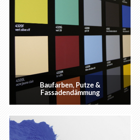
Merkliste
0
Über KABE Farben
Downloads
Verkaufsstellen
DE
FR
EN
IT
Baufarben, Putze &
Fassadendämmung