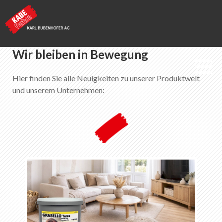
Wir bleiben in Bewegung
Hier finden Sie alle Neuigkeiten zu unserer Produktwelt
KABE Farben
und unserem Unternehmen:
Aktuelles + Aktionen
Merkliste
0
Über KABE Farben
Downloads
Verkaufsstellen