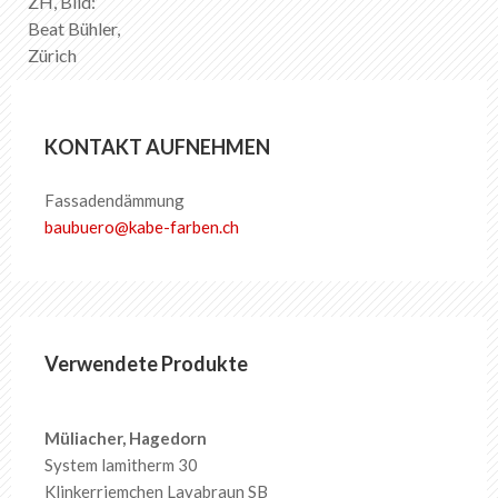
ZH, Bild:
Beat Bühler,
Zürich
KONTAKT AUFNEHMEN
Fassadendämmung
baubuero
@
kabe-farben
.
ch
Verwendete Produkte
Müliacher, Hagedorn
System lamitherm 30
Klinkerriemchen Lavabraun SB