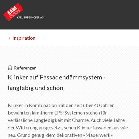
Inspiration
KABE Farben
Referenzen
Klinker auf WDVS
Klinker auf Fassadendämmsystem -
langlebig und schön
Merkliste
0
Über KABE Farben
Klinker in Kombination mit den seit über 40 Jahren
Downloads
bewährten lamitherm EPS-Systemen stehen für
Verkaufsstellen
verlässliche Langlebigkeit mit Charme. Auch viele Jahre
der Witterung ausgesetzt, sehen Klinkerfassaden aus wie
neu. Grund genug, dem dekorativen «Mauerwerk»