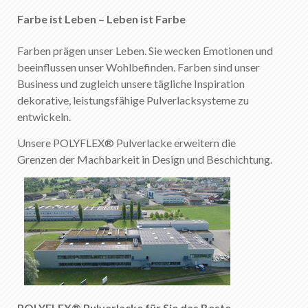
Zertifizierte Systeme
Farbe ist Leben – Leben ist Farbe
Zertifikate
Farben prägen unser Leben. Sie wecken Emotionen und
beeinflussen unser Wohlbefinden. Farben sind unser
Produktkatalog
Business und zugleich unsere tägliche Inspiration
dekorative, leistungsfähige Pulverlacksysteme zu
entwickeln.
Merkliste
0
Unsere POLYFLEX® Pulverlacke erweitern die
Über KABE Farben
Grenzen der Machbarkeit in Design und Beschichtung.
Downloads
Verkaufsstellen
DE
FR
EN
IT
POLYFLEX® Pulverlacke für Sie das Beste