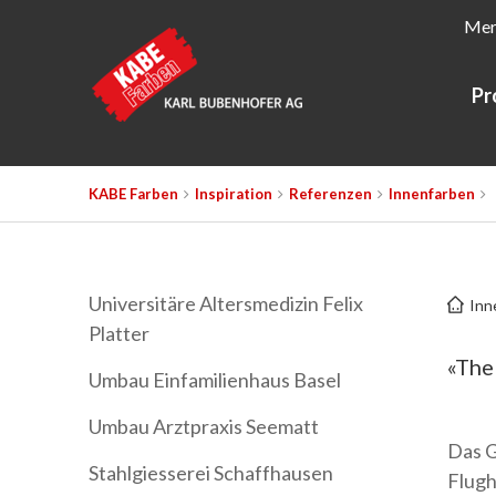
Mer
Pr
KABE Farben
Inspiration
Referenzen
Innenfarben
Universitäre Altersmedizin Felix
Inn
Platter
«The 
Umbau Einfamilienhaus Basel
Umbau Arztpraxis Seematt
Das G
Stahlgiesserei Schaffhausen
Flugh