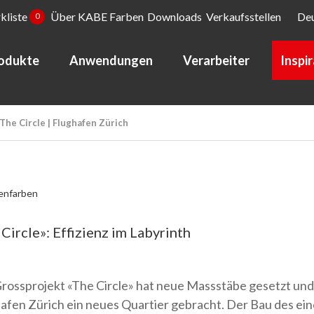
kliste
Über KABE Farben
Downloads
Verkaufsstellen
De
0
odukte
Anwendungen
Verarbeiter
Inspi
The Circle | Flughafen Zürich
enfarben
Circle»: Effizienz im Labyrinth
rossprojekt «The Circle» hat neue Massstäbe gesetzt un
afen Zürich ein neues Quartier gebracht. Der Bau des eine