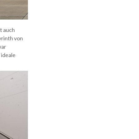
t auch
yrinth von
war
 ideale