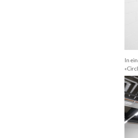
In ei
«Circl