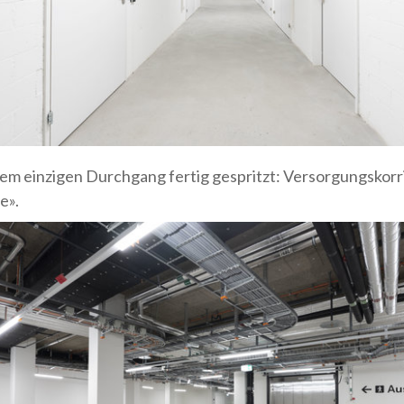
nem einzigen Durchgang fertig gespritzt: Versorgungskorr
e».