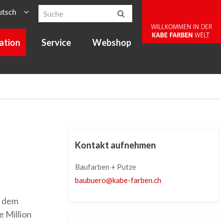
utsch
ration
Service
Webshop
Kontakt aufnehmen
Baufarben + Putze
baubuero
@
kabe-farben
.
ch
d dem
 Million