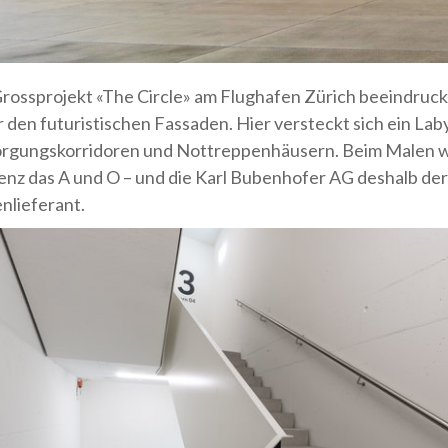
rossprojekt «The Circle» am Flughafen Zürich beeindruck
r den futuristischen Fassaden. Hier versteckt sich ein Lab
rgungskorridoren und Nottreppenhäusern. Beim Malen 
ienz das A und O – und die Karl Bubenhofer AG deshalb der
nlieferant.