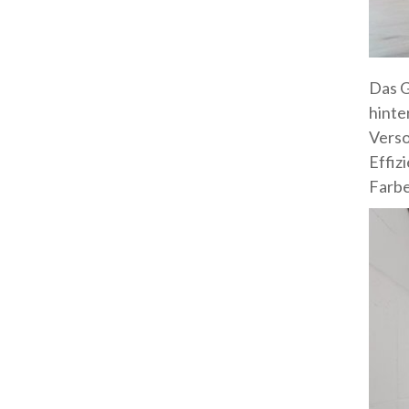
Das G
hinte
Verso
Effiz
Farbe