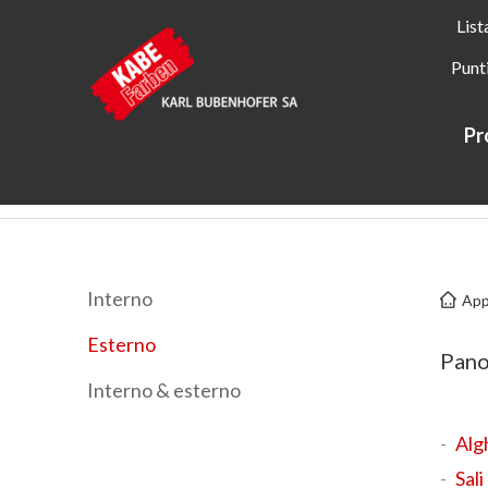
List
Punt
Pr
Kabe Farben
Applicazioni
Esterno
Interno
App
Esterno
Pano
Interno & esterno
Alg
Sali