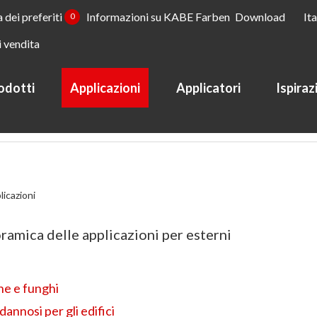
a dei preferiti
Informazioni su KABE Farben
Download
It
0
i vendita
odotti
Applicazioni
Applicatori
Ispiraz
licazioni
ramica delle applicazioni per esterni
he e funghi
 dannosi per gli edifici