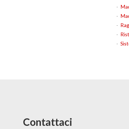
Mac
Mac
Ragn
Ris
Sist
Contattaci