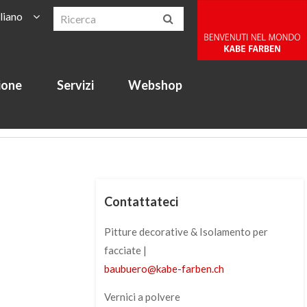
aliano
ione
Servizi
Webshop
Contattateci
Pitture decorative & Isolamento per
facciate |
baubuero
@
kabe-farben
.
ch
Vernici a polvere