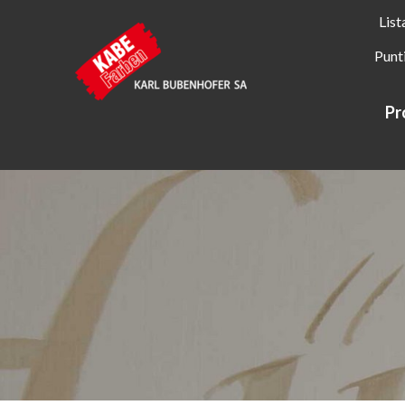
List
Punt
Pr