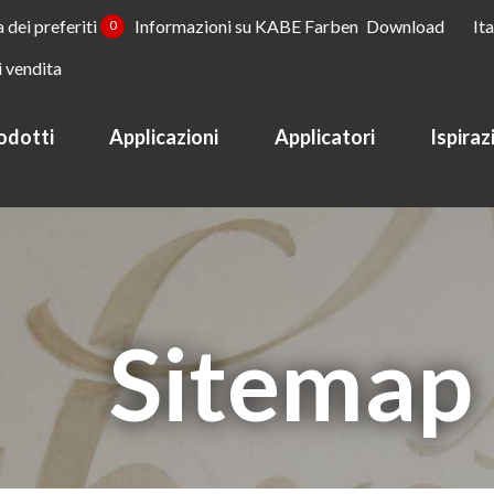
a dei preferiti
Informazioni su KABE Farben
Download
It
0
i vendita
odotti
Applicazioni
Applicatori
Ispiraz
Sitemap