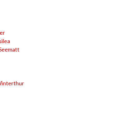
ter
silea
 Seematt
Winterthur