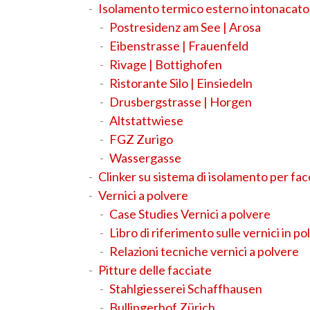
Isolamento termico esterno intonacato
Postresidenz am See | Arosa
Eibenstrasse | Frauenfeld
Rivage | Bottighofen
Ristorante Silo | Einsiedeln
Drusbergstrasse | Horgen
Altstattwiese
FGZ Zurigo
Wassergasse
Clinker su sistema di isolamento per fac
Vernici a polvere
Case Studies Vernici a polvere
Libro di riferimento sulle vernici in po
Relazioni tecniche vernici a polvere
Pitture delle facciate
Stahlgiesserei Schaffhausen
Bullingerhof Zürich