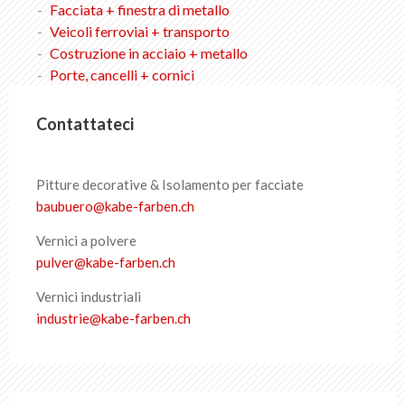
Facciata + finestra di metallo
Lampade + soffitto di metallo
Veicoli ferroviai + transporto
Costruzione in acciaio + metallo
Facciata + finestra di metallo
Porte, cancelli + cornici
Veicoli ferroviari + Trasporto
Contattateci
Costruzione in acciaio + metallo
Pitture decorative & Isolamento per facciate
Porte, cancelli + cornici
baubuero
@
kabe-farben
.
ch
Vernici a polvere
pulver
@
kabe-farben
.
ch
Lista dei preferiti
0
Informazioni su KABE Farben
Vernici industriali
Download
industrie
@
kabe-farben
.
ch
Punti vendita