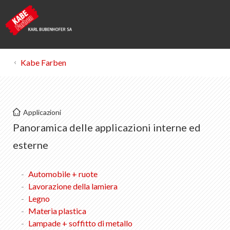
Kabe Farben
Kabe Farben
Applicazioni
Interno & esterno
Panoramica delle applicazioni interne ed
Automobili + Ruote
esterne
Lavorazione della lamiera
Automobile + ruote
Lavorazione della lamiera
Legno
Legno
Materia plastica
Materie plastiche
Lampade + soffitto di metallo