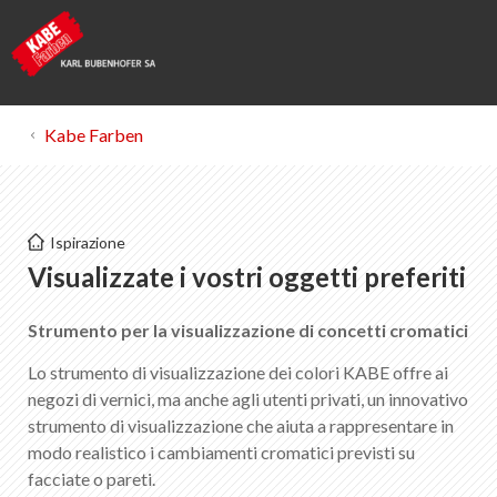
Kabe Farben
Kabe Farben
Ispirazione
App di visualizzazione KABE
Visualizzate i vostri oggetti preferiti
Strumento per la visualizzazione di concetti cromatici
Lista dei preferiti
0
Informazioni su KABE Farben
Lo strumento di visualizzazione dei colori KABE offre ai
Download
negozi di vernici, ma anche agli utenti privati, un innovativo
strumento di visualizzazione che aiuta a rappresentare in
Punti vendita
modo realistico i cambiamenti cromatici previsti su
facciate o pareti.