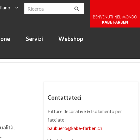
aliano
ione
Servizi
Webshop
Contattateci
Pitture decorative & Isolamento per
facciate |
ualità,
baubuero
@
kabe-farben
.
ch
L