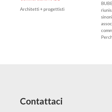
BUBEN
Architetti + progettisti
riunis
sinoni
assoc
comme
Perch
Contattaci