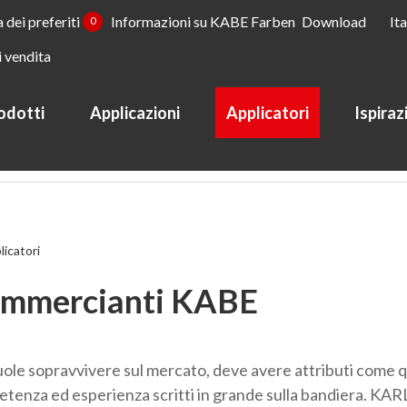
a dei preferiti
Informazioni su KABE Farben
Download
It
0
i vendita
odotti
Applicazioni
Applicatori
Ispiraz
licatori
mmercianti KABE
uole sopravvivere sul mercato, deve avere attributi come q
tenza ed esperienza scritti in grande sulla bandiera. KAR