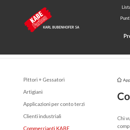
List
Punt
Pr
Kabe Farben
Applicatori
Commercianti KABE
Pittori + Gessatori
App
Artigiani
Co
Applicazioni per conto terzi
Clienti industriali
Chi v
compe
Commercianti KABE