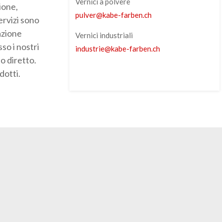
Vernici a polvere
ione,
pulver
@
kabe-farben
.
ch
ervizi sono
lazione
Vernici industriali
o i nostri
industrie
@
kabe-farben
.
ch
o diretto.
dotti.