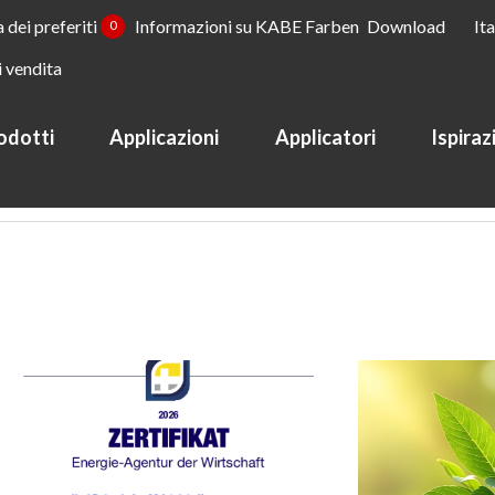
a dei preferiti
Informazioni su KABE Farben
Download
It
0
i vendita
odotti
Applicazioni
Applicatori
Ispiraz
tà