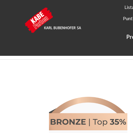
List
Punt
Pr
Kabe Farben
Informazioni su KABE Farben
Sostenibili