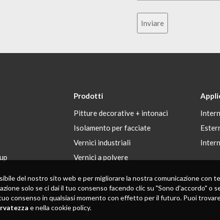
Inviare
Prodotti
Appli
Pitture decorative + intonaci
Inter
Isolamento per facciate
Ester
Vernici industriali
Inter
up
Vernici a polvere
 possibile del nostro sito web e per migliorare la nostra comunicazione con
zazione solo se ci dai il tuo consenso facendo clic su "Sono d’accordo" o se
tuo consenso in qualsiasi momento con effetto per il futuro. Puoi trovare in
ervatezza
e nella cookie policy.