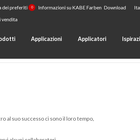
a dei preferiti
Informazioni su KABE Farben
Download
It
0
i vendita
odotti
Applicazioni
Applicatori
Ispiraz
o
ro al suo successo ci sono il loro tempo,
rvi alcuni collaboratori