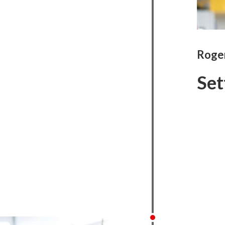
Roge
Set