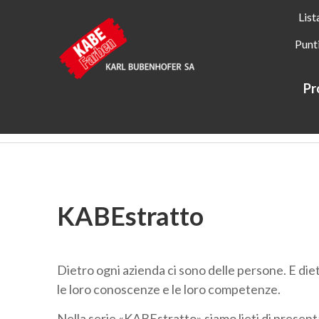
List
Punt
Pr
Kabe Farben
Informazioni su KABE Farben
KABEstratt
KABEstratto
Dietro ogni azienda ci sono delle persone. E diet
le loro conoscenze e le loro competenze.
Nella serie «KABEstratto» siamo lieti di presenta