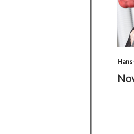
Hans-
No