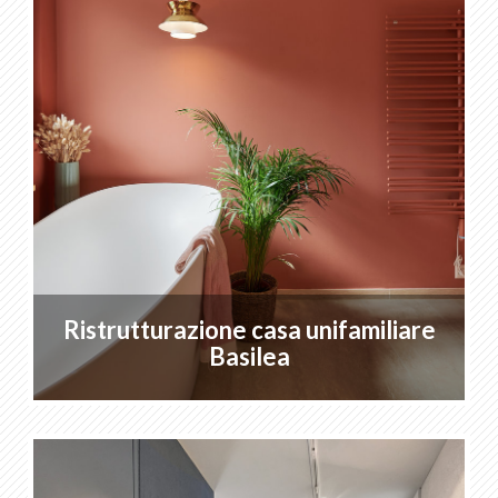
IT
DE
FR
EN
Ristrutturazione casa unifamiliare
Basilea