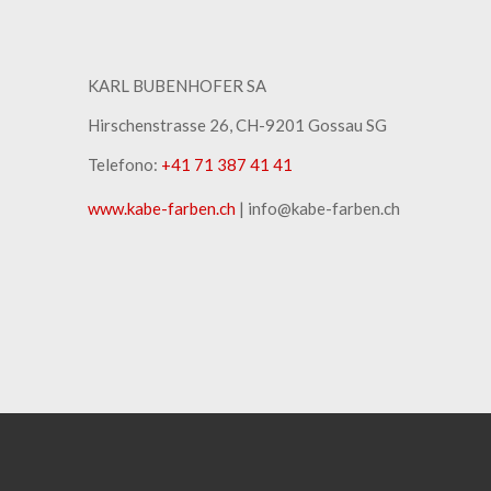
KARL BUBENHOFER SA
Hirschenstrasse 26, CH-9201 Gossau SG
Telefono:
+41 71 387 41 41
www.kabe-farben.ch
| info@kabe-farben.ch