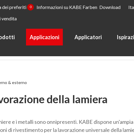
a dei preferiti
Informazioni su KABE Farben
Download
It
0
i vendita
odotti
Applicazioni
Applicatori
Ispiraz
ione della lamiera
erno & esterno
vorazione della lamiera
miere e i metalli sono onnipresenti. KABE dispone un'ampi
oni di rivestimento per la lavorazione universale della lamie