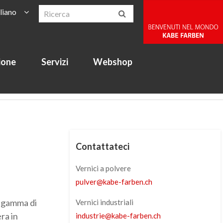
aliano
ione
Servizi
Webshop
Contattateci
Vernici a polvere
pulver
@
kabe-farben
.
ch
a gamma di
Vernici industriali
ra in
industrie
@
kabe-farben
.
ch