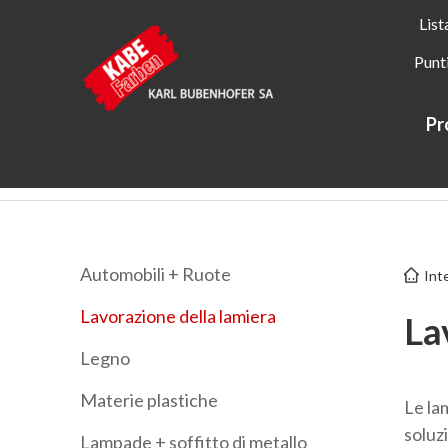
List
Punt
Pr
Kabe Farben
Applicazioni
Interno & esterno
Lavoraz
Automobili + Ruote
Int
Lavorazione della lamiera
La
Legno
Materie plastiche
Le la
soluzi
Lampade + soffitto di metallo