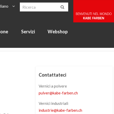
aliano
ione
Servizi
Webshop
Contattateci
Vernici a polvere
pulver
@
kabe-farben
.
ch
Vernici industriali
industrie
@
kabe-farben
.
ch