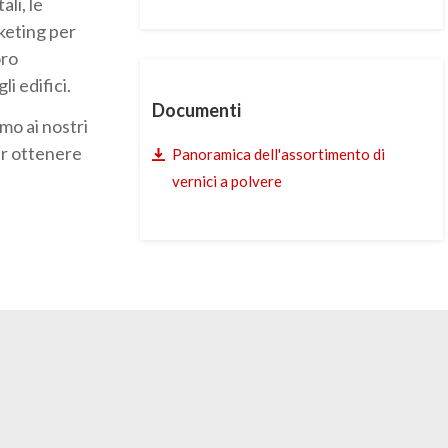
li, le
keting per
oro
i edifici.
Documenti
amo ai nostri
er ottenere
Panoramica dell'assortimento di
vernici a polvere