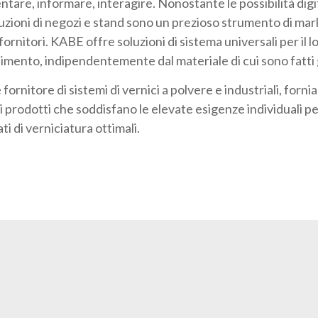
tare, informare, interagire. Nonostante le possibilità digita
uzioni di negozi e stand sono un prezioso strumento di mar
fornitori. KABE offre soluzioni di sistema universali per il l
imento, indipendentemente dal materiale di cui sono fatti gl
ornitore di sistemi di vernici a polvere e industriali, forni
ti prodotti che soddisfano le elevate esigenze individuali p
ati di verniciatura ottimali.