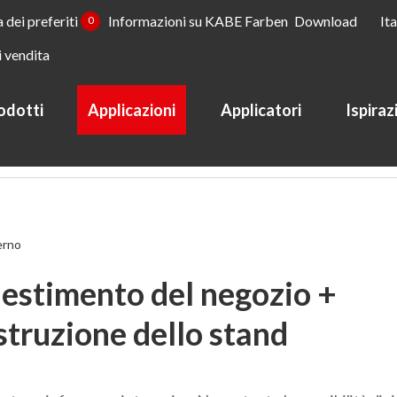
a dei preferiti
Informazioni su KABE Farben
Download
It
0
i vendita
odotti
Applicazioni
Applicatori
Ispiraz
egozio + costruzione dello stand
erno
lestimento del negozio +
struzione dello stand