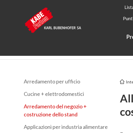
List
Punt
Pr
Kabe Farben
Applicazioni
Interno
Arredamento del n
Arredamento per ufficio
Int
Cucine + elettrodomestici
Al
Arredamento del negozio +
co
costruzione dello stand
Applicazioni per industria alimentare