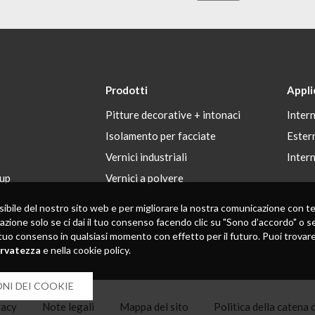
Prodotti
Appli
Pitture decorative + intonaci
Inter
Isolamento per facciate
Ester
Vernici industriali
Inter
up
Vernici a polvere
 possibile del nostro sito web e per migliorare la nostra comunicazione con
zazione solo se ci dai il tuo consenso facendo clic su "Sono d’accordo" o se
tuo consenso in qualsiasi momento con effetto per il futuro. Puoi trovare in
ervatezza
e nella cookie policy.
NI DEI COOKIE
vacy
Note legali
Mappa del sito
Politica della catena