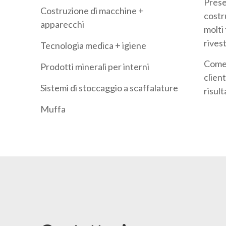
Presen
Costruzione di macchine +
costr
apparecchi
molti 
rivest
Tecnologia medica + igiene
Come f
Prodotti minerali per interni
clien
Sistemi di stoccaggio a scaffalature
risult
Muffa