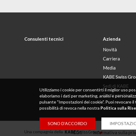
Consulenti tecnici
Azienda
Novità
Carriera
Media
KABE Swiss Gro
Sedi di KABE
Utilizziamo i cookie per consentirti il ​​miglior uso
Punti vendita
elaboriamo i dati per marketing, analisi e personaliz
pulsante "Impostazioni dei cookie". Puoi revocare il 
possibilità di revoca nella nostra
Politica sulla Ris
SONO D’ACCORDO
IMPOSTAZIO
Una compagnia della
CGC
Informativa sulla pri