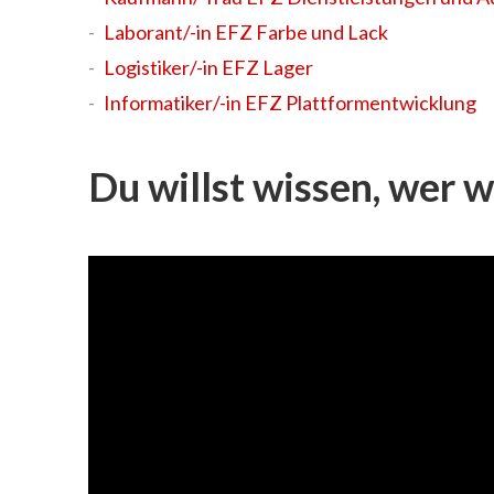
Laborant/-in EFZ Farbe und Lack
Logistiker/-in EFZ Lager
Informatiker/-in EFZ Plattformentwicklung
Du willst wissen, wer w