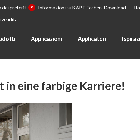
a dei preferiti
Informazioni su KABE Farben
Download
It
0
i vendita
odotti
Applicazioni
Applicatori
Ispiraz
 in eine farbige Karriere!