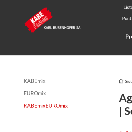
List
Punt
Pr
Kabe Farben
Servizi
Sistemi di miscelazione EUROmix
KABEmix
Sis
EUROmix
Ag
KABEmixEUROmix
| 