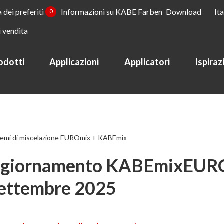
a dei preferiti
Informazioni su KABE Farben
Download
It
0
i vendita
odotti
Applicazioni
Applicatori
Ispiraz
 + KABEmix
KABEmixEUROmix
temi di miscelazione EUROmix + KABEmix
giornamento KABEmixEUR
Settembre 2025