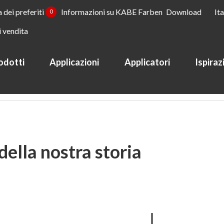
a dei preferiti
Informazioni su KABE Farben
Download
It
0
i vendita
odotti
Applicazioni
Applicatori
Ispiraz
ella nostra storia