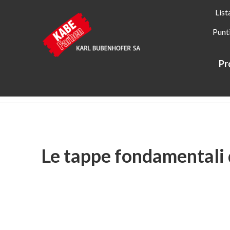
List
Punt
Pr
Kabe Farben
Informazioni su KABE Farben
Storia
Le tappe fondamentali d